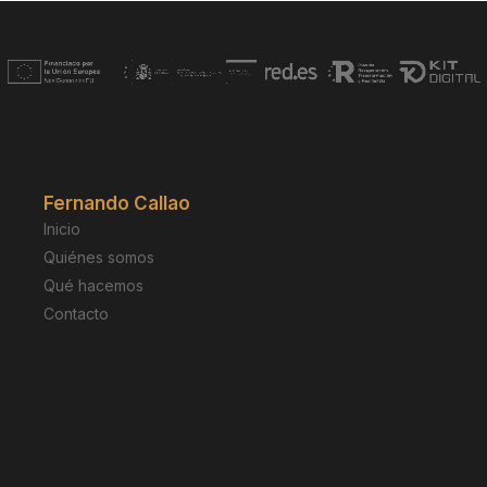
t
e
r
n
a
t
i
v
Fernando Callao
e
Inicio
:
Quiénes somos
Qué hacemos
Contacto