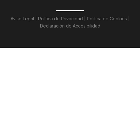
Aviso Legal
|
Política de
Privacidad
|
Política de Cookies
|
De
claración de Accesibilidad