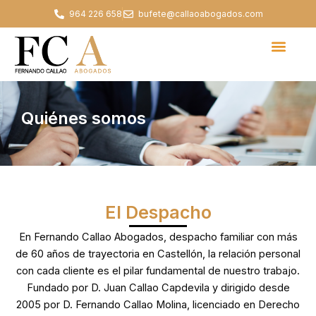
Ir
964 226 658
bufete@callaoabogados.com
al
contenido
Quiénes somos
El Despacho
En Fernando Callao Abogados, despacho familiar con más
de 60 años de trayectoria en Castellón, la relación personal
con cada cliente es el pilar fundamental de nuestro trabajo.
Fundado por D. Juan Callao Capdevila y dirigido desde
2005 por D. Fernando Callao Molina, licenciado en Derecho