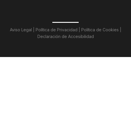
Aviso Legal
|
Política de
Privacidad
|
Política de Cookies
|
De
claración de Accesibilidad